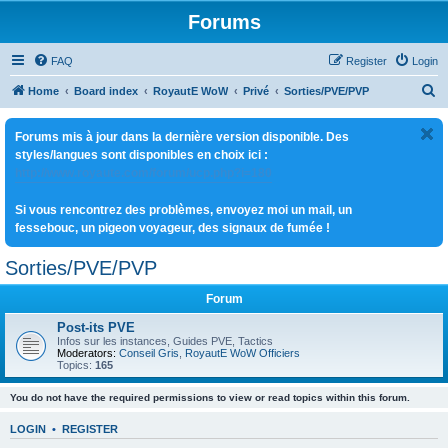
Forums
FAQ
Register
Login
S
Home
Board index
RoyautE WoW
Privé
Sorties/PVE/PVP
e
Forums mis à jour dans la dernière version disponible. Des
a
styles/langues sont disponibles en choix ici :
r
http://www.royaute.com/forum/ucp.php?i=180
c
Si vous rencontrez des problèmes, envoyez moi un mail, un
h
fessebouc, un pigeon voyageur, des signaux de fumée !
Sorties/PVE/PVP
Forum
Post-its PVE
Infos sur les instances, Guides PVE, Tactics
Moderators:
Conseil Gris
,
RoyautE WoW Officiers
Topics:
165
You do not have the required permissions to view or read topics within this forum.
LOGIN
•
REGISTER