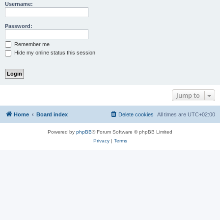
Username:
Password:
Remember me
Hide my online status this session
Jump to
Home
Board index
Delete cookies
All times are
UTC+02:00
Powered by
phpBB
® Forum Software © phpBB Limited
Privacy
|
Terms