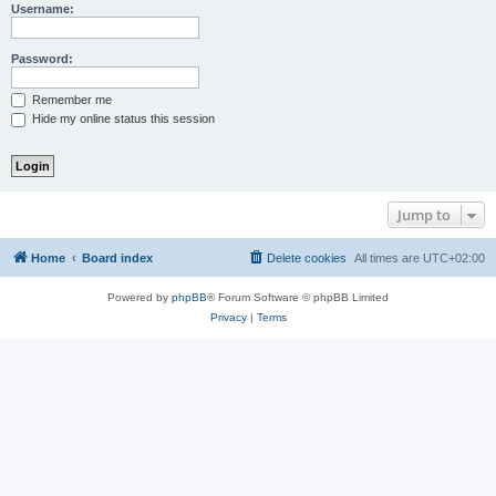
Username:
Password:
Remember me
Hide my online status this session
Jump to
Home
Board index
Delete cookies
All times are
UTC+02:00
Powered by
phpBB
® Forum Software © phpBB Limited
Privacy
|
Terms