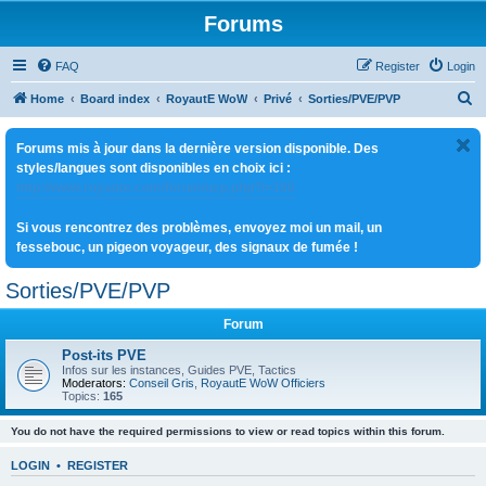
Forums
FAQ
Register
Login
S
Home
Board index
RoyautE WoW
Privé
Sorties/PVE/PVP
e
Forums mis à jour dans la dernière version disponible. Des
a
styles/langues sont disponibles en choix ici :
r
http://www.royaute.com/forum/ucp.php?i=180
c
Si vous rencontrez des problèmes, envoyez moi un mail, un
h
fessebouc, un pigeon voyageur, des signaux de fumée !
Sorties/PVE/PVP
Forum
Post-its PVE
Infos sur les instances, Guides PVE, Tactics
Moderators:
Conseil Gris
,
RoyautE WoW Officiers
Topics:
165
You do not have the required permissions to view or read topics within this forum.
LOGIN
•
REGISTER