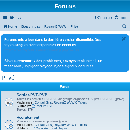
Forums
FAQ
Register
Login
S
Home
Board index
RoyautE WoW
Privé
e
Forums mis à jour dans la dernière version disponible. Des
a
styles/langues sont disponibles en choix ici :
r
http://www.royaute.com/forum/ucp.php?i=180
c
Si vous rencontrez des problèmes, envoyez moi un mail, un
h
fessebouc, un pigeon voyageur, des signaux de fumée !
Privé
Forum
Sorties/PVE/PVP
Toutes les activités PVE/PVP de groupe organisées. Sujets PVE/PVP. (privé)
Moderators:
Conseil Gris
,
RoyautE WoW Officiers
Subforum:
Post-its PVE
Topics:
178
Recrutement
Pour vous présenter, postuler (public).
Moderators:
Conseil Gris
,
RoyautE WoW Officiers
Subforum:
Orga Recrut et Dispos