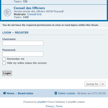
Topics:
729
Conseil des Officiers
Section privée des officiers WOW RoyautE.
Moderator:
Conseil Gris
Topics:
1420
You do not have the required permissions to view or read topics within this forum.
LOGIN
•
REGISTER
Username:
Password:
Remember me
Hide my online status this session
Jump to
Home
Board index
Delete cookies
All times are
UTC+02:00
Powered by
phpBB
® Forum Software © phpBB Limited
Privacy
|
Terms