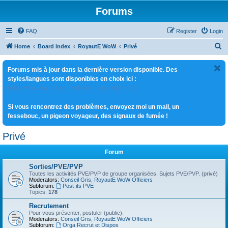
Forums
FAQ
Register
Login
S
Home
Board index
RoyautE WoW
Privé
e
Forums mis à jour dans la dernière version disponible. Des
a
styles/langues sont disponibles en choix ici :
r
http://www.royaute.com/forum/ucp.php?i=180
c
Si vous rencontrez des problèmes, envoyez moi un mail, un
h
fessebouc, un pigeon voyageur, des signaux de fumée !
Privé
Forum
Sorties/PVE/PVP
Toutes les activités PVE/PVP de groupe organisées. Sujets PVE/PVP. (privé)
Moderators:
Conseil Gris
,
RoyautE WoW Officiers
Subforum:
Post-its PVE
Topics:
178
Recrutement
Pour vous présenter, postuler (public).
Moderators:
Conseil Gris
,
RoyautE WoW Officiers
Subforum:
Orga Recrut et Dispos