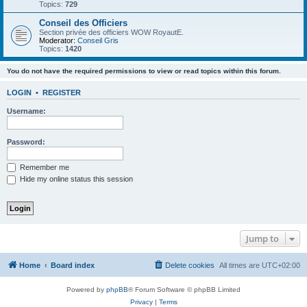
Topics:
729
Conseil des Officiers
Section privée des officiers WOW RoyautE.
Moderator:
Conseil Gris
Topics:
1420
You do not have the required permissions to view or read topics within this forum.
LOGIN
•
REGISTER
Username:
Password:
Remember me
Hide my online status this session
Jump to
Home
Board index
Delete cookies
All times are
UTC+02:00
Powered by
phpBB
® Forum Software © phpBB Limited
Privacy
|
Terms