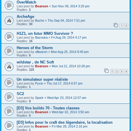
OverWatch
Last post by
Boarson
«
Sun Nov 09, 2014 3:25 pm
Replies:
2
ArcheAge
Last post by
Bucho
«
Thu Sep 04, 2014 7:51 pm
Replies:
30
1
2
H1Z1, un futur MMO Survivor ?
Last post by
Bazouka
«
Fri Aug 29, 2014 4:17 pm
Replies:
16
Heroes of the Storm
Last post by
olliwaron
«
Mon Aug 25, 2014 8:40 pm
Replies:
6
wildstar , de NC Soft
Last post by
Boarson
«
Mon Jul 21, 2014 10:28 pm
Replies:
119
1
2
3
4
Un simulateur super réaliste
Last post by
Pyxio
«
Thu Jul 17, 2014 6:57 pm
Replies:
1
SC2
Last post by
Spark
«
Wed Apr 23, 2014 12:07 am
Replies:
9
[D3] Vos builds 70 - Toutes classes
Last post by
Boarson
«
Wed Apr 02, 2014 3:50 am
Replies:
5
[D3] Infos pour le craft des légendaire, la localisation
Last post by
Boarson
«
Fri Mar 28, 2014 2:16 pm
Replies:
1