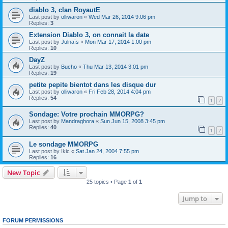
diablo 3, clan RoyautE
Last post by
olliwaron
«
Wed Mar 26, 2014 9:06 pm
Replies:
3
Extension Diablo 3, on connait la date
Last post by
Julnaïs
«
Mon Mar 17, 2014 1:00 pm
Replies:
10
DayZ
Last post by
Bucho
«
Thu Mar 13, 2014 3:01 pm
Replies:
19
petite pepite bientot dans les disque dur
Last post by
olliwaron
«
Fri Feb 28, 2014 4:04 pm
Replies:
54
1
2
Sondage: Votre prochain MMORPG?
Last post by
Mandraghora
«
Sun Jun 15, 2008 3:45 pm
Replies:
40
1
2
Le sondage MMORPG
Last post by
Ikic
«
Sat Jan 24, 2004 7:55 pm
Replies:
16
New Topic
25 topics • Page
1
of
1
Jump to
FORUM PERMISSIONS