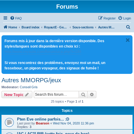
Forums
FAQ
Register
Login
S
Home
Board index
RoyautE - General Multi-jeux
Sous-sections
Autres MMORPG/jeux
e
Forums mis à jour dans la dernière version disponible. Des
a
styles/langues sont disponibles en choix ici :
r
http://www.royaute.com/forum/ucp.php?i=180
c
Si vous rencontrez des problèmes, envoyez moi un mail, un
h
fessebouc, un pigeon voyageur, des signaux de fumée !
Autres MMORPG/jeux
Moderator:
Conseil Gris
Search
Advanced search
New Topic
25 topics • Page
1
of
1
Topics
Pten Eve online parfois... :D
Last post by
Boarson
«
Wed Nov 04, 2020 11:36 pm
Replies:
3
[AC / AC2] RIP (cette fois, pour de bon)