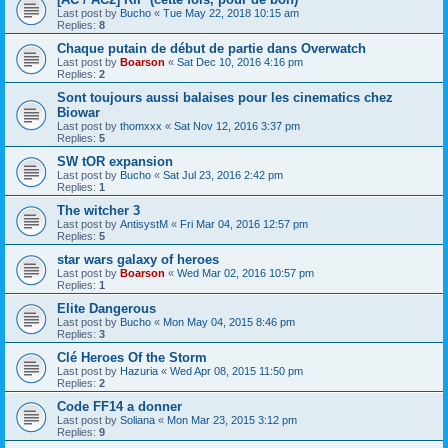
Last post by
Bucho
«
Tue May 22, 2018 10:15 am
Replies:
8
Chaque putain de début de partie dans Overwatch
Last post by
Boarson
«
Sat Dec 10, 2016 4:16 pm
Replies:
2
Sont toujours aussi balaises pour les cinematics chez
Biowar
Last post by
thomxxx
«
Sat Nov 12, 2016 3:37 pm
Replies:
5
SW tOR expansion
Last post by
Bucho
«
Sat Jul 23, 2016 2:42 pm
Replies:
1
The witcher 3
Last post by
AntisystM
«
Fri Mar 04, 2016 12:57 pm
Replies:
5
star wars galaxy of heroes
Last post by
Boarson
«
Wed Mar 02, 2016 10:57 pm
Replies:
1
Elite Dangerous
Last post by
Bucho
«
Mon May 04, 2015 8:46 pm
Replies:
3
Clé Heroes Of the Storm
Last post by
Hazuria
«
Wed Apr 08, 2015 11:50 pm
Replies:
2
Code FF14 a donner
Last post by
Soliana
«
Mon Mar 23, 2015 3:12 pm
Replies:
9