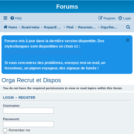
Forums
FAQ
Register
Login
S
Home
Board index
RoyautE WoW
Privé
Recrutement
Orga Recrut et Dispos
e
Forums mis à jour dans la dernière version disponible. Des
a
styles/langues sont disponibles en choix ici :
r
http://www.royaute.com/forum/ucp.php?i=180
c
Si vous rencontrez des problèmes, envoyez moi un mail, un
h
fessebouc, un pigeon voyageur, des signaux de fumée !
Orga Recrut et Dispos
You do not have the required permissions to view or read topics within this forum.
LOGIN
•
REGISTER
Username:
Password:
Remember me