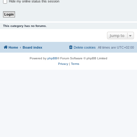
Hide my online status this session
This category has no forums.
Jump to
Home
Board index
Delete cookies
All times are
UTC+02:00
Powered by
phpBB
® Forum Software © phpBB Limited
Privacy
|
Terms