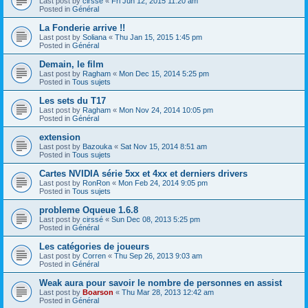
Last post by
cirssé
«
Fri Jun 12, 2015 11:20 am
Posted in
Général
La Fonderie arrive !!
Last post by
Soliana
«
Thu Jan 15, 2015 1:45 pm
Posted in
Général
Demain, le film
Last post by
Ragham
«
Mon Dec 15, 2014 5:25 pm
Posted in
Tous sujets
Les sets du T17
Last post by
Ragham
«
Mon Nov 24, 2014 10:05 pm
Posted in
Général
extension
Last post by
Bazouka
«
Sat Nov 15, 2014 8:51 am
Posted in
Tous sujets
Cartes NVIDIA série 5xx et 4xx et derniers drivers
Last post by
RonRon
«
Mon Feb 24, 2014 9:05 pm
Posted in
Tous sujets
probleme Oqueue 1.6.8
Last post by
cirssé
«
Sun Dec 08, 2013 5:25 pm
Posted in
Général
Les catégories de joueurs
Last post by
Corren
«
Thu Sep 26, 2013 9:03 am
Posted in
Général
Weak aura pour savoir le nombre de personnes en assist
Last post by
Boarson
«
Thu Mar 28, 2013 12:42 am
Posted in
Général