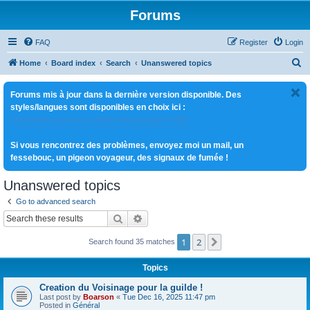
Forums
FAQ
Register
Login
S
Home
Board index
Search
Unanswered topics
e
Forums mis à jour dans la dernière version disponible. Des
a
styles/langues sont disponibles en choix ici :
r
http://www.royaute.com/forum/ucp.php?i=180
c
Si vous rencontrez des problèmes, envoyez moi un mail, un
h
fessebouc, un pigeon voyageur, des signaux de fumée !
Unanswered topics
Go to advanced search
Search
Advanced search
1
2
Next
Search found 35 matches
Topics
Creation du Voisinage pour la guilde !
Last post by
Boarson
«
Tue Dec 16, 2025 11:47 pm
Posted in
Général